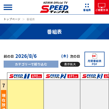
番組表
ご視聴方法
トップページ
番組表
6
番組表
6:30
情報
(木)
前の日
次の日
8/7前夜版SPEED展望
カテゴリーで絞り込む
表示拡大
7
現
在
放