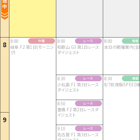
送
中
8:00
8:00
8:00
中継
レース
情報
8
岐阜 F2 第1日(モーニン
和歌山 G3 第1日レース
本日の開催案内(全
グ)
ダイジェスト
8:30
8:30
レース
情報
小松島 F1 第3日レース
8/7前夜版SPEED
ダイジェスト
8:50
レース
豊橋 F2 第2日レースダ
イジェスト
9
9:10
レース
名古屋 F1 第3日レース
ダイジェスト