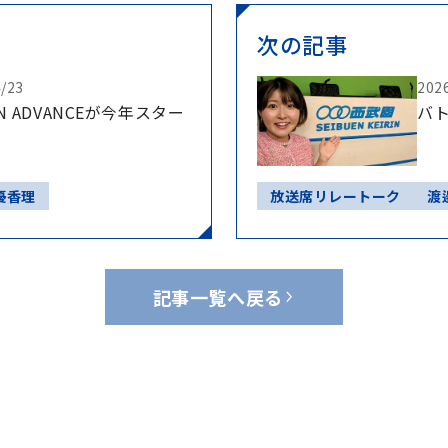
次の記事
4/23
202
IN ADVANCEが今年スター
バ
優香理
放送席リレートーク
渡
記事一覧へ戻る