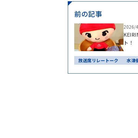
前の記事
2026/
KEIR
ト！
放送席リレートーク
水津