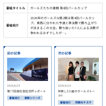
番組タイトル
ガールズたちの激闘 第4回パールカップ
2026年のガールズGI第2戦は第4回パールカッ
プ。東西に分かれた予選と準決勝で勝ち上がり
番組紹介
が決まるこの大会。勝ち抜いた7人による決勝が
争われるはずでしたが…。
前の記事
次の記事
2026/6/29
2026/6/24
第77回高松宮記念杯レポート
仲良し3人組のガールズトー
ク!!
番組紹介
激闘シリーズ
番組紹介
同期のチカラ