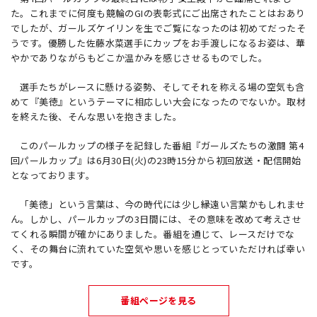
た。これまでに何度も競輪のGIの表彰式にご出席されたことはおあり
でしたが、ガールズケイリンを生でご覧になったのは初めてだったそ
うです。優勝した佐藤水菜選手にカップをお手渡しになるお姿は、華
やかでありながらもどこか温かみを感じさせるものでした。
選手たちがレースに懸ける姿勢、そしてそれを称える場の空気も含
めて『美徳』というテーマに相応しい大会になったのでないか。取材
を終えた後、そんな思いを抱きました。
このパールカップの様子を記録した番組『ガールズたちの激闘 第4
回パールカップ』は6月30日(火)の23時15分から初回放送・配信開始
となっております。
「美徳」という言葉は、今の時代には少し縁遠い言葉かもしれませ
ん。しかし、パールカップの3日間には、その意味を改めて考えさせ
てくれる瞬間が確かにありました。番組を通じて、レースだけでな
く、その舞台に流れていた空気や思いを感じとっていただければ幸い
です。
番組ページを見る