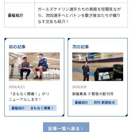
ガールズケイリン選手たちの素顔を垣間見なが
番組紹介
ら、次回選手へとバトンを繋ぎ彼女たちが織り
なす交友も紹介！
前の記事
次の記事
2026/4/21
2026/4/8
「まもなく開幕！」がリ
新編集長 ド緊張の創刊号
ニューアルします！
番組紹介
月刊 新田祐大
番組紹介
まもなく開幕！
記事一覧へ戻る