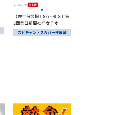
2026/8/4
【佐世保競輪】8/7～9 GⅠ第
2回毎日新聞社杯女子オール
スター競輪 ～ルーキーシリー
スピチャン・スカパー杯展望
ズプラス～