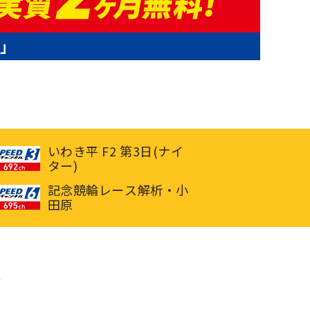
P」
いわき平 F2 第3日(ナイ
ター)
記念競輪レース解析・小
田原