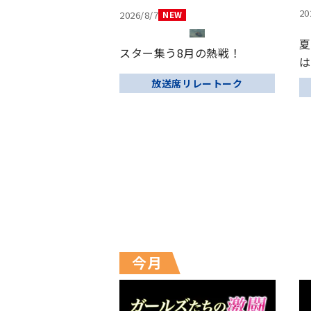
20
2026/8/7
夏
スター集う8月の熱戦！
は
放送席リレートーク
今月