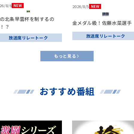
26/8/6
2026/8/5
の北条早雲杯を制するの
金メダル級！佐藤水菜選手
！？
放送席リレートーク
放送席リレートーク
もっと見る
おすすめ番組