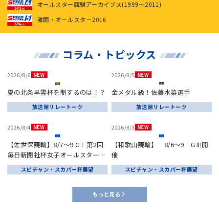
オールスター競輪アーカイブス(1999～2011)
激闘・オールスター2016
コラム・トピックス
2026/8/6
2026/8/5
夏の北条早雲杯を制するのは！？
金メダル級！佐藤水菜選手
放送席リレートーク
放送席リレートーク
2026/8/4
2026/8/3
【佐世保競輪】8/7～9 GⅠ第2回
【和歌山競輪】 8/6～9 GⅢ開
毎日新聞社杯女子オールスター競
催
輪 ～ルーキーシリーズプラス～
スピチャン・スカパー杯展望
スピチャン・スカパー杯展望
もっと見る